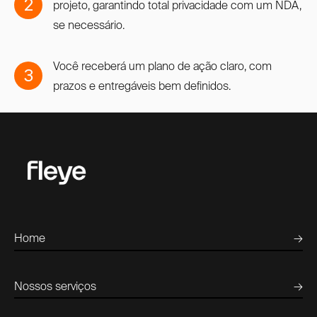
2
projeto, garantindo total privacidade com um NDA,
se necessário.
Você receberá um plano de ação claro, com
3
prazos e entregáveis bem definidos.
Home
→
Nossos serviços
→